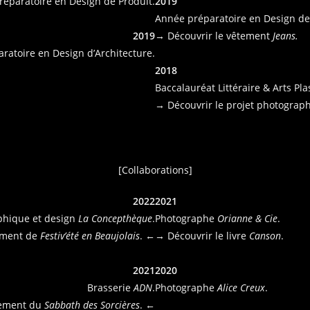
éparatoire en Design de Produit.
2019
Année préparatoire en Design d
2019
→ Découvrir le vêtement
Jeans.
ratoire en Design d’Architecture.
2018
Baccalauréat Littéraire & Arts Pla
→ Découvrir le projet photograp
[Collaborations]
2022
2021
phique et design
La Concepthèque
.
Photographe
Orianne & Cie
.
ement de
Festiv’été en Beaujolais
. ←
→ Découvrir le livre
Canson
.
2021
2020
Brasserie
ADN
.
Photographe
Alice Creux
.
nement du
Sabbath des Sorcières
. ←