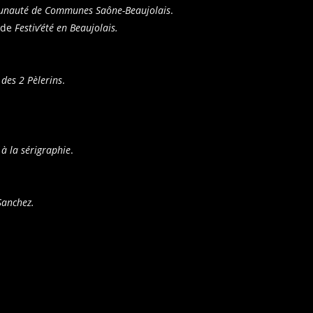
nauté de Communes Saône-Beaujolais
.
 de
Festiv’été en Beaujolais
.
des 2 Pèlerins
.
 à la sérigraphie
.
Sanchez
.