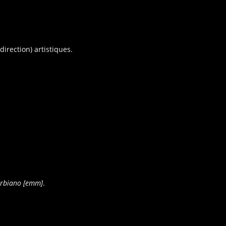
irection) artistiques.
urbiano [emm]
.