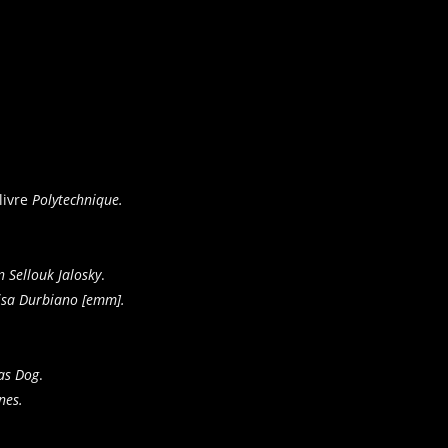
livre
Polytechnique
.
n Sellouk Jalosky
.
lisa Durbiano [emm].
as Dog
.
nes
.