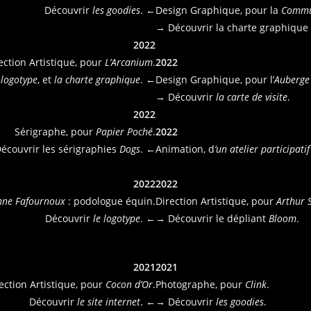
Découvrir
les goodies
. ←
Design Graphique, pour la
Commu
→ Découvrir la charte graphique
2022
ection Artistique, pour
L’Arcanium
.
2022
 logotype
, et
la charte graphique
. ←
Design Graphique, pour l’
Auberge 
→ Découvrir
la carte de visite
.
2022
Sérigraphe, pour
Papier Poché
.
2022
écouvrir les sérigraphies
Dogs
. ←
Animation, d
‘
un atelier participatif
2022
2022
nne Fafournoux
: podologue équin.
Direction Artistique, pour
Arthur 
Découvrir
le logotype
. ←
→ Découvrir le dépliant
Bloom
.
2021
2021
ection Artistique, pour
Cocon d’Or
.
Photographe, pour
Clink
.
Découvrir
le site internet
. ←
→ Découvrir
les goodies
.