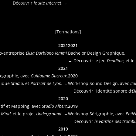
Découvrir
le site internet
. ←
[Formations]
2021
2021
to-entreprise
Elisa Durbiano [emm].
Bachelor Design Graphique.
→ Découvrir le jeu
Deadline
,
et le 
2021
ographie, avec
Guillaume Ducreux
.
2020
hique
Studio,
et
Portrait de Lyon.
←
Workshop Sound Design, avec
Ila
→ Découvrir l’identité sonore d
‘E
2020
if et Mapping, avec
Studio Albert
.
2019
r Mind
, et le projet
Underground
. ←
Workshop Sérigraphie, avec
Philé
→ Découvrir
le Fanzine des trombi
2019