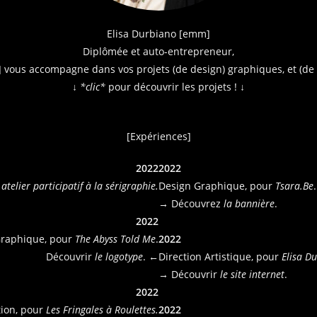
Elisa Durbiano [emm]
Diplômée et auto-entrepreneur,
vous accompagne dans vos projets (de design) graphiques, et (de d
↓
*clic*
pour découvrir les projets ! ↓
[Expériences]
2022
2022
atelier participatif à la sérigraphie.
Design Graphique, pour
Tsara.Be
.
→ Découvrez
la bannière
.
2022
Graphique, pour
The Abyss Told Me
.
2022
Découvrir
le logotype
. ←
Direction Artistique, pour
Elisa D
→ Découvrir
le site internet
.
2022
ation, pour
Les Fringales à Roulettes.
2022