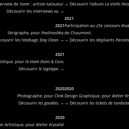
terview de
Yume
: artiste-tatoueur.
→ Découvrir l’album
La Vielle Hes
Découvrir les interviews
vu.
←
2021
2021
Participation au
25e concours étud
Sérigraphe, pour
Paolinoshka
.
de Chaumont.
couvrir les totebags
Stay Clean
. ←
→ Découvrir les dépliants
Paroles
2021
tistique, pour
la team Dono & Coco.
Découvrir
le logotype
. ←
2020
2020
Photographe, pour
Clink
.
Design Graphique, pour
Atelier K
Découvrir
les goodies
. ←
→ Découvrir
les tickets de tombola
2020
on Artistique, pour
Atelier Krysalid
.