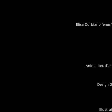
Elisa Durbiano [emm] 
Animation, d’
un 
Design 
Illustr