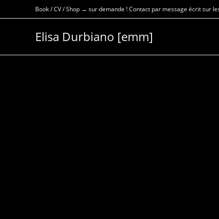
Skip
Book / CV / Shop → sur demande ! Contact par message écrit sur les
to
content
Elisa Durbiano [emm]