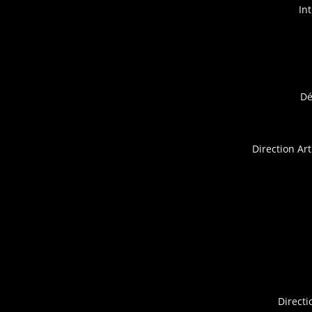
In
Dé
Direction Ar
Directi