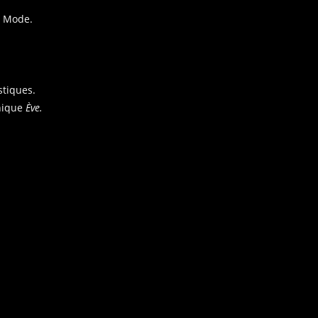
e Mode.
stiques.
hique
Ève.