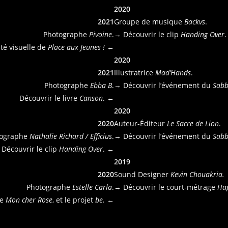
2020
2021
Groupe de musique
Backvs
.
Photographe
Pivoine
.
→ Découvrir le clip
Handing Over
.
ité visuelle de
Place aux Jeunes !
←
2020
2021
Illustratrice
Mad’Hands
.
Photographe
Ebba B
.
→ Découvrir l’événement du
Sabb
Découvrir le livre
Canson
. ←
2020
2020
Auteur-Éditeur
Le Sacre de Lion
.
tographe
Nathalie Richard / Efficius
.
→ Découvrir l’événement du
Sabb
Découvrir le clip
Handing Over
. ←
2019
2020
Sound Designer
Kevin Chouakria.
Photographe
Estelle Carla
.
→ Découvrir le court-métrage
Ha
ue
Mon cher Rose
, et le projet
be.
←