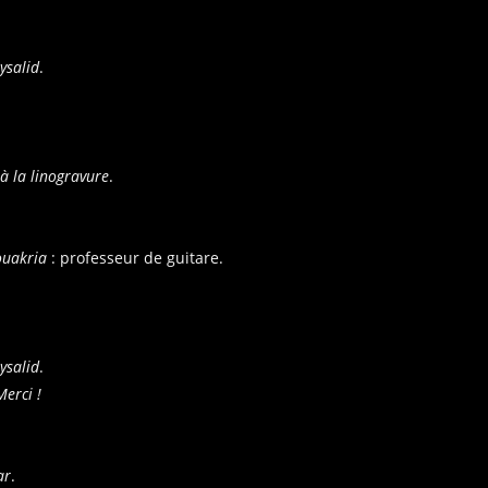
rysalid
.
 à la linogravure
.
ouakria
: professeur de guitare.
rysalid
.
erci !
ar
.