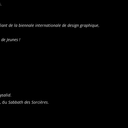
s
.
iant de la biennale internationale de design graphique
,
 de Jeunes !
rysalid
.
, du
Sabbath des Sorcières
.