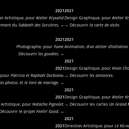
2021
2021
on Artistique, pour
Atelier Krysalid
.
Design Graphique, pour
Atelier K
nement du
Sabbath des Sorcières.
←
→ Découvrir
la carte de visite
.
2021
2021
Photographe, pour
Yume
.
Animation, d’
un atelier d’initiation
Découvrir
les goodies
. ←
2021
2021
Design Graphique, pour
Kevin Ch
, pour
Patricia et Raphaël Durbiano
.
→ Découvrir
les annonces
.
les photos
, et
le livre
de mariage
. ←
2021
2021
Design Graphique, pour
Atelier K
 Artistique, pour
Natacha Pignolet
.
→ Découvrir les cartes
Un Grand M
Découvrir le projet
Feelin’ Good
. ←
2021
2021
Direction Artistique, pour
Lé Kô-n