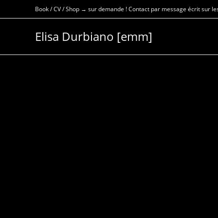
Skip
Book / CV / Shop → sur demande ! Contact par message écrit sur les
to
content
Elisa Durbiano [emm]