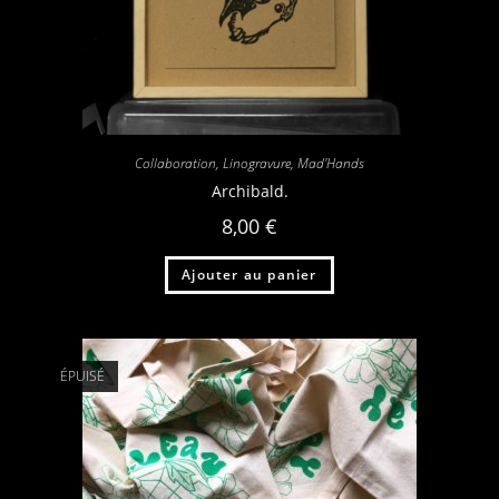
Collaboration
,
Linogravure
,
Mad'Hands
Archibald.
8,00
€
Ajouter au panier
ÉPUISÉ