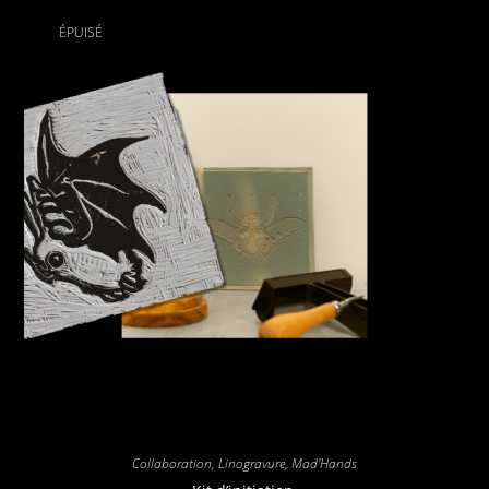
ÉPUISÉ
Collaboration
,
Linogravure
,
Mad'Hands