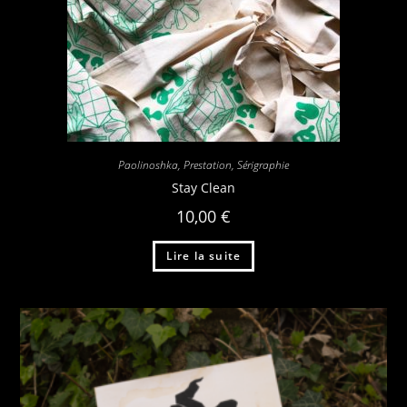
Paolinoshka
,
Prestation
,
Sérigraphie
Stay Clean
10,00
€
Lire la suite